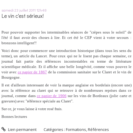
samedi 23
juillet 2011
12h48
Le vin c'est sérieux!
Pour pouvoir supporter les interminables séances de "crèpes sous le soleil" de
l'été il faut avoir des choses à lire. Et cet été le CEP vient à votre secours :
bronzons intelligent!!
Voici donc pour commencer une introduction historique (dans tous les sens du
terme), un article du Lancet. Pour ceux qui ne le lisent pas chaque semaine, ce
journal fait partie des références incontestables en terme de littérature
scientifique médicale. Et il affiche une belle longévité, comme vous pouvez le
voir avec
ce papier de 1867
de la commission sanitaire sur le Claret et le vin de
Bourgogne.
Il est d'ailleurs interessant de voir la marque anglaise en bordelais (encore une)
avec la référence au claret qui se retrouve à de nombreuses reprises dans ce
journal, comme dans
ce papier de 1906
sur les vins de Bordeaux (jolie carte et
gravures) avec "référence spéciale au Claret".
Sur ce, je vous laisse à votre rosé frais.
Bonnes lectures
Lien permanent
Catégories :
Formations
,
Références