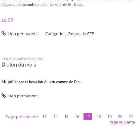
dégustant concomitamment les vins de M. Druet.
Le CR
Lien permanent
Catégories :
Repas du CEP
mardi 12
juillet 2011
20h21
Dicton du mois
Mi-juillet sec et beau fait du vin comme de l'eau.
Lien permanent
Page précédente
13
14
15
16
17
18
19
20
21
Page suivante