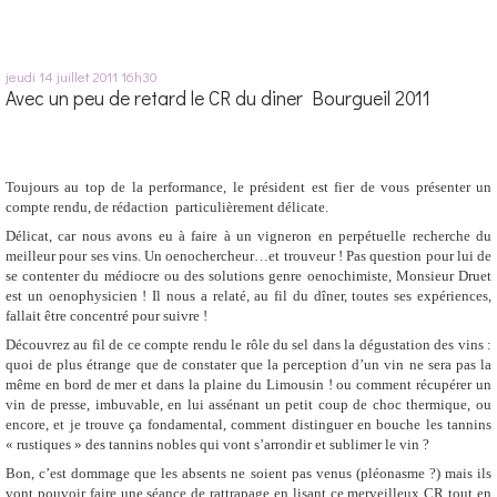
jeudi 14
juillet 2011
16h30
Avec un peu de retard le CR du diner Bourgueil 2011
Toujours au top de la performance, le président est fier de vous présenter un
compte rendu, de rédaction particulièrement délicate.
Délicat, car nous avons eu à faire à un vigneron en perpétuelle recherche du
meilleur pour ses vins. Un oenochercheur…et trouveur ! Pas question pour lui de
se contenter du médiocre ou des solutions genre oenochimiste, Monsieur Druet
est un oenophysicien ! Il nous a relaté, au fil du dîner, toutes ses expériences,
fallait être concentré pour suivre !
Découvrez au fil de ce compte rendu le rôle du sel dans la dégustation des vins :
quoi de plus étrange que de constater que la perception d’un vin ne sera pas la
même en bord de mer et dans la plaine du Limousin ! ou comment récupérer un
vin de presse, imbuvable, en lui assénant un petit coup de choc thermique, ou
encore, et je trouve ça fondamental, comment distinguer en bouche les tannins
« rustiques » des tannins nobles qui vont s’arrondir et sublimer le vin ?
Bon, c’est dommage que les absents ne soient pas venus (pléonasme ?) mais ils
vont pouvoir faire une séance de rattrapage en lisant ce merveilleux CR tout en