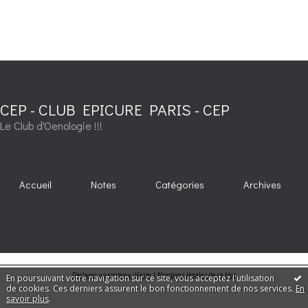
CEP - CLUB EPICURE PARIS - CEP
Le Club d'Oenologie !!!
Accueil
Notes
Catégories
Archives
Déclarer un contenu illicite
|
Mentions légales de ce blog
En poursuivant votre navigation sur ce site, vous acceptez l'utilisation
de cookies. Ces derniers assurent le bon fonctionnement de nos services.
En
savoir plus
.