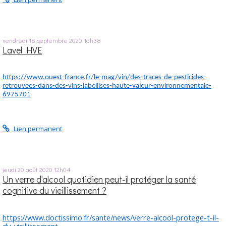
vendredi 18
septembre 2020
16h38
Lavel HVE
https://www.ouest-france.fr/le-mag/vin/des-traces-de-pesticides-
retrouvees-dans-des-vins-labellises-haute-valeur-environnementale-
6975701
Lien permanent
jeudi 20
août 2020
12h04
Un verre d'alcool quotidien peut-il protéger la santé
cognitive du vieillissement ?
https://www.doctissimo.fr/sante/news/verre-alcool-protege-t-il-
du-vieillissement