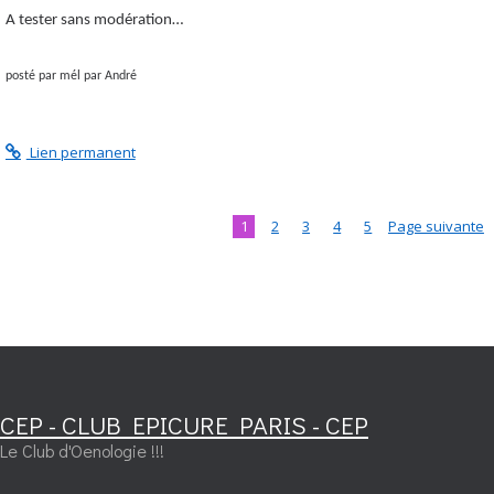
A tester sans modération…
posté par mél par André
Lien permanent
1
2
3
4
5
Page suivante
CEP - CLUB EPICURE PARIS - CEP
Le Club d'Oenologie !!!