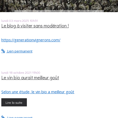
lundi 03
mars 2025
10h51
Le blog à visiter sans modération !
https://generationvignerons.com/
Lien permanent
lundi 18
octobre 2021
11h00
Le vin bio aurait meilleur goût
Selon une étude, le vin bio a meilleur goût
Lire la suite
Lien permanent