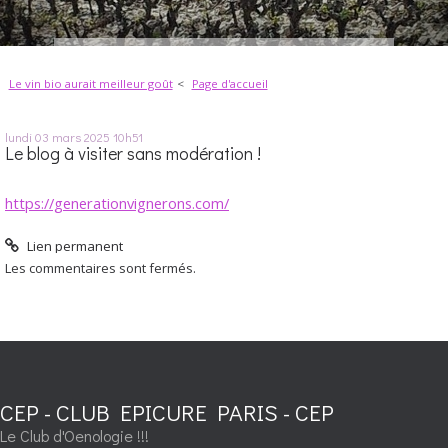
Le vin bio aurait meilleur goût
Page d'accueil
lundi 03
mars 2025
10h51
Le blog à visiter sans modération !
https://generationvignerons.com/
Lien permanent
Les commentaires sont fermés.
CEP - CLUB EPICURE PARIS - CEP
Le Club d'Oenologie !!!