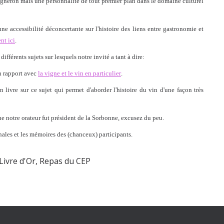
 vigneron mais une personnalité de tout premier plan dans le domaine culturel
ne accessibilité déconcertante sur l'histoire des liens entre gastronomie et
nt ici
.
érents sujets sur lesquels notre invité a tant à dire:
on rapport avec
la vigne et le vin en particulier
.
on livre sur ce sujet qui permet d'aborder l'histoire du vin d'une façon très
ue notre orateur fut président de la Sorbonne, excusez du peu.
nnales et les mémoires des (chanceux) participants.
Livre d'Or
,
Repas du CEP