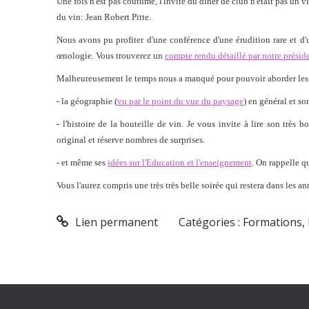
Une fois n'est pas coutume, l'invité du diner de club n'était pas un
du vin: Jean Robert Pitte.
Nous avons pu profiter d'une conférence d'une érudition rare et d'u
œnologie. Vous trouverez un
compte rendu détaillé par notre préside
Malheureusement le temps nous a manqué pour pouvoir aborder les diff
- la géographie (
vu par le point du vue du paysage
) en général et s
- l'histoire de la bouteille de vin. Je vous invite à lire son très b
original et réserve nombres de surprises.
- et même ses
idées sur l'Education et l'enseignement
. On rappelle q
Vous l'aurez compris une très très belle soirée qui restera dans les a
Lien permanent
Catégories :
Formations
,