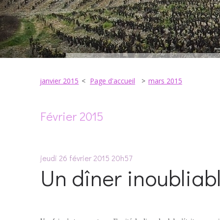
janvier 2015
Page d'accueil
mars 2015
Février 2015
jeudi 26
février 2015
20h57
Un dîner inoubliab