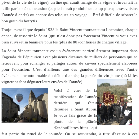
pivot de la vie de la vigne), un âne qui aurait mangé de la vigne et inventait la
taille par la même occasion (ce pied aurait produit beaucoup plus que ses voisins
l’année d’après) ou encore des reliques en voyage… Bref difficile de séparer le
bon grain du botrytis.
Toujours est-il que depuis 1938 la Saint Vincent tournante est l’occasion, chaque
année, de ressortir le Saint (qui n’est donc pas forcement Vincent si vous avez
bien suivi) et sa bannière pour les (plus de 80) confréries de chaque village.
La Saint Vincent tournante est un événement particulièrement important dans
l’agenda de l’épicurien avec plusieurs dizaines de milliers de personnes qui se
retrouvent pour échanger et partager autour de cuvées spécialement élaborées
pour l’occasion. C’est d’ailleurs une des grandes différences avec l’autre
événement incontournable du début d’année, la percée du vin jaune (où là les
vignerons font déguster leurs cuvées de l’année).
Voici 2 vues de la
manifestation de l'année
dernière qui s'était
déroulée à Saint Aubin.
Je vous fais grâce de la
photo de la plâtrée
d'andouillettes-frites qui
fait partie du rituel de la journée. On se souviendra, à titre d'excuse à ces