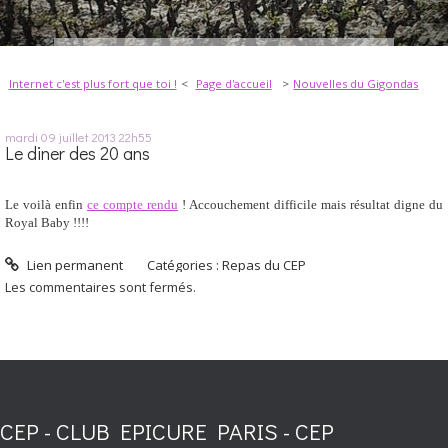
Internet c'est plus fort que toi !
Page d'accueil
Nouvelles du Gigondas
mardi 09
juillet 2013
22h55
Le diner des 20 ans
Le voilà enfin
ce compte rendu
! Accouchement difficile mais résultat digne du
Royal Baby !!!!
Lien permanent
Catégories :
Repas du CEP
Les commentaires sont fermés.
CEP - CLUB EPICURE PARIS - CEP