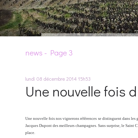
news - Page 3
lundi 08
décembre 2014
15h53
Une nouvelle fois 
Une nouvelle fois nos vignerons références se distinguent dans les g
Jacques Dupont des meilleurs champagnes. Sans surprise, le Saint Ch
place.