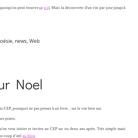
 (quoiqu'on peut trouver ça
ici
). Mais la découverte d'un vin par jour jusqu'à
oésie
,
news
,
Web
ur Noel
CEP, pourquoi ne pas penser à un livre... sur le vin bien sur.
es pistes.
u'on veut initier et inviter au CEP un ou deux ans après. Très simple mais
 un coup d’œil
au blog
.