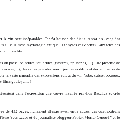
et le vin sont inséparables. Tantôt boisson des dieux, tantôt breuvage des
 êtres. De la riche mythologie antique - Dionysos et Bacchus - aux fêtes des
a convivialité.
s du passé (peintures, sculptures, gravures, tapisseries, …). Elle présente de
 dessins,…), des cartes postales, ainsi que des ex-libris et des étiquettes de
pte la vaste panoplie des expressions autour du vin (robe, cuisse, bouquet,
e films gouleyants !
présentent dans l’exposition une œuvre inspirée par éros Bacchus et crée
e de 432 pages, richement illustré avec, entre autres, des contributions
 Pierre-Yves Lador et du journaliste-bloggeur Patrick Morier-Genoud." et le