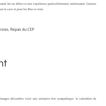
rsault fut un délice et une expérience particulièrement intéressante. Guettez
r la cave et pour les fêtes à venir.
ences
,
Repas du CEP
nt
images déconfites voici une initiative fort sympathique: le calendrier de