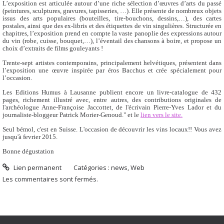
L’exposition est articulée autour d’une riche sélection d’œuvres d’arts du passé
(peintures, sculptures, gravures, tapisseries, …). Elle présente de nombreux objets
issus des arts populaires (bouteilles, tire-bouchons, dessins,…), des cartes
postales, ainsi que des ex-libris et des étiquettes de vin singulières. Structurée en
chapitres, l’exposition prend en compte la vaste panoplie des expressions autour
du vin (robe, cuisse, bouquet,…), l’éventail des chansons à boire, et propose un
choix d’extraits de films gouleyants !
Trente-sept artistes contemporains, principalement helvétiques, présentent dans
l’exposition une œuvre inspirée par éros Bacchus et crée spécialement pour
l’occasion.
Les Editions Humus à Lausanne publient encore un livre-catalogue de 432
pages, richement illustré avec, entre autres, des contributions originales de
l'archéologue Anne-Françoise Jaccottet, de l'écrivain Pierre-Yves Lador et du
journaliste-bloggeur Patrick Morier-Genoud." et le
lien vers le site.
Seul bémol, c'est en Suisse. L'occasion de découvrir les vins locaux!! Vous avez
jusqu'à fevrier 2015.
Bonne dégustation
Lien permanent
Catégories :
news
,
Web
Les commentaires sont fermés.