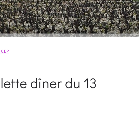
e CEP
ette dîner du 13