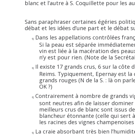
blanc et l’autre à S. Coquillette pour les au
Sans paraphraser certaines égéries politiq
débat et les idées d’une part et le débat su
Dans les appellations contrôlées franç
q
Si la peau est séparée immédiatement 
vin est liée à la macération des peaux
n’y est pour rien. (Note de la Secrétai
Il existe 17 grands crus, 6 sur la côte
q
Reims. Typiquement, Epernay est la c
grands rouges (N de la S. : là on par
OK ?)
Contrairement à nombre de grands vig
q
sont neutres afin de laisser dominer l
meilleurs crus de blanc sont issus de
blancheur étonnante (celle qui sert à 
les racines des vignes champenoises
La craie absorbant très bien l’humidi
q