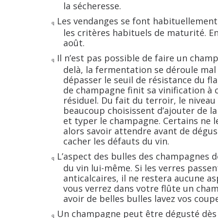
la sécheresse.
Les vendanges se font habituellement
q
les critères habituels de maturité. E
août.
Il n’est pas possible de faire un cham
q
delà, la fermentation se déroule mal 
dépasser le seuil de résistance du fl
de champagne finit sa vinification à 
résiduel. Du fait du terroir, le niveau
beaucoup choisissent d’ajouter de la 
et typer le champagne. Certains ne le
alors savoir attendre avant de dégus
cacher les défauts du vin.
L’aspect des bulles des champagnes dé
q
du vin lui-même. Si les verres passen
anticalcaires, il ne restera aucune a
vous verrez dans votre flûte un champa
avoir de belles bulles lavez vos coupe
Un champagne peut être dégusté dès 1
q