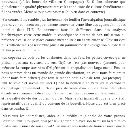
nouveauté (cf les boues de ville en Champagne). Et il faut admettre que
globalement la qualité phytosanitaire et les conditions de culture s'améliorent au
fil des années. Même si tout n'est pas rose (ou vert dans ce contexte).
-Par contre, il me semble plus intéressant de fouiller l'investigation journalistique
pour savoir comment on peut encore trouver en vente libre des agents chimiques
interdits dans l'UE. Et comment faire la différence dans des analyses
biochimiques entre cette molécule conséquence directe de son utilisation ou
présence à cause de sa place comme métabolite d'un agent autorisé. C'est sûr c'est
plus difficile mais ça ressemble plus à du journalisme d'investigation que de faire
30 km passée la frontière.
-les copeaux de bois ou les chainettes dans les futs, les petites cuvées qui ne
plaisent pas aux cavistes, etc etc. Déjà ce n'est pas nouveau (encore), pour
mémoire la coupe aux vins d'Algérie ou la chaptalisation larga manu. Ensuite
nous sommes dans un monde de grande distribution, on veut nous faire croire
(pour nous faire acheter) que tout le monde peut avoir de tout (ou presque). Il
faut le savoir et savoir l'utiliser. Quand la bouteille en verre ou la cartonette
d'emballage représentent 50% du prix de vente d'un vin ou d'une plaquettes
d’œufs au supermarché du coin, il faut se poser des questions sur le niveau du vin
et la qualité de vie des poules... ou pas. Mais je n'ai jamais dit que le prix était
représentatif de la qualité du contenu de la bouteille. Notre club est bien placé
dans ce combat là.
-Messieurs les journalistes, aidez à la crédibilité globale de votre propos.
Pourquoi faut il toujours finir par le vigneron bio avec son béret sur la tête et les
pieds dans le purin de son cheval? Qui mange les croutes de fromage parce que le