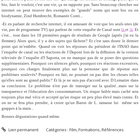
bio, faut le vouloir, c'est une vie, ça ne rapporte pas. Sans beaucoup chercher sur
internet on peut trouver des exemples de "grands" noms qui sont bio ou en
biodynamie, Zind Humbrecht, Romanée Conti...
-Et en parlant de recherche internet, il est amusant de voir que les seuls sites (de
vin, pas de programme TV) qui parlent de cette enquête de Canal sont
là
et
là
. Et
c'est... tout dans les 18 premières pages de résultats de Google (après j'ai eu la
flemme). Alors quoi, il y a des sujets qui fâchent? Et c'est sans doute le dernier
point qui m’embête. Quand on voit les réponses du président de l'INAO dans
l’enquête de canal ou les réactions de J Dupont lors de la diffusion de la version
televisée de l’enquête d'I Saporta, on ne manque pas de se poser des questions
supplémentaires. Pourquoi ces silences gênés, pourquoi ces réactions excessives,
pourquoi ces charges finalement plus sur la personne que de réponse aux
problèmes soulevés? Pourquoi en fait, ne pourrait on pas dire les choses telles
qu'elles sont au grand public? Et là je ne suis pas d'accord avec D Lemaitre dans
sa conclusion. Le problème n'est pas de transiger sur la qualité...mais sur la
transparence et l'éducation des consommateurs. Un risque faible mais caché sera
toujours plus mal vécu et accepté qu'un risque un peu plus élevé mais connu. Et
on ne se fera plus prendre, à croire qu'un Baron de L. ramasse lui même ses
grappes à la main...
Bonnes dégustations quand même.
Lien permanent
Catégories :
Film
,
Formations
,
Références