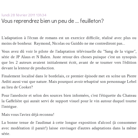
lundi 28
février 2011
13h34
Vous reprendrez bien un peu de ... feuilleton?
L'adaptation à l'écran de romans est un exercice difficile, réalisé avec plus ou
moins de bonheur. Raymond, Nicolas ou Guiddo ne me contrediront pas...
Vous avez dû voir le pilote de l'adaptation télévisuelle du "Sang de la vigne",
série de JP Alaus et N Balen. Juste retour des choses puisque c'est un synopsis
que les 2 auteurs avaient initialement écrit, avant de se tourner vers l'édition
devant la lenteur de production.
Finalement localisé dans le bordelais, ce premier épisode met en scène un Pierre
Arditi aussi vrai que nature. Mais pourquoi avoir rebaptisé son personnage Lebel
au lieu de Cooker?
Pour l'anedocte et selon des sources bien informées, c'est l'étiquette du Chateau
la Gaffelière qui aurait servi de support visuel pour le vin autour duquel tourne
l'intrigue.
Mais vous l'aviez déjà reconnu!
La bonne tenue de l'audimat à cette longue exposition d'alcool (à consommer
avec modération il parait!) laisse envisager d'autres adaptations dans la même
série.