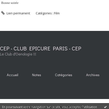
Bonne soirée
Lien permanent
Catégories :
Film
CEP - CLUB EPICURE PARIS - CEP
Le Club d'Oenologie !!!
Accueil
Notes
Catégories
Archives
En poursuivant votre navigation sur ce site, vous acceptez l'utilisation
Déclarer un contenu illicite
|
Mentions légales de ce blog