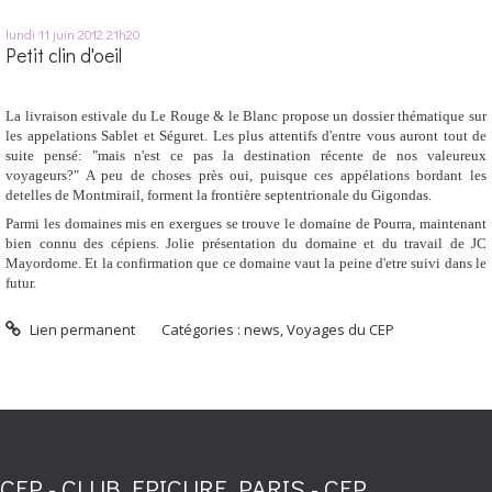
lundi 11
juin 2012
21h20
Petit clin d'oeil
La livraison estivale du Le Rouge & le Blanc propose un dossier thématique sur
les appelations Sablet et Séguret. Les plus attentifs d'entre vous auront tout de
suite pensé: "mais n'est ce pas la destination récente de nos valeureux
voyageurs?" A peu de choses près oui, puisque ces appélations bordant les
detelles de Montmirail, forment la frontière septentrionale du Gigondas.
Parmi les domaines mis en exergues se trouve le domaine de Pourra, maintenant
bien connu des cépiens. Jolie présentation du domaine et du travail de JC
Mayordome. Et la confirmation que ce domaine vaut la peine d'etre suivi dans le
futur.
Lien permanent
Catégories :
news
,
Voyages du CEP
CEP - CLUB EPICURE PARIS - CEP