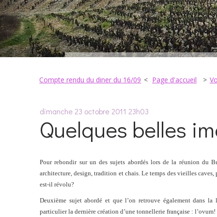
Compte rendu du diner du 16/09
Page d'accueil
Vo
dimanche 23
octobre 2011
23h03
Quelques belles i
Pour rebondir sur un des sujets abordés lors de la réunion du 
architecture, design, tradition et chais. Le temps des vieilles caves
est-il révolu?
Deuxième sujet abordé et que l’on retrouve également dans la l
particulier la dernière création d’une tonnellerie française : l’ovum!