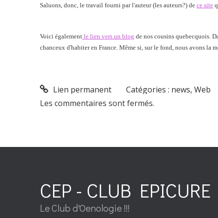
Saluons, donc, le travail fourni par l'auteur (les auteurs?) de
ce site
q
Voici également
le lien vers un blog
de nos cousins quebecquois. Dan
chanceux d'habiter en France. Même si, sur le fond, nous avons la 
Lien permanent
Catégories :
news
,
Web
Les commentaires sont fermés.
CEP - CLUB EPICURE 
Le Club d'Oenologie !!!