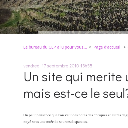
Le bureau du CEP a lu pour vous....
Page d'accueil
vendredi 17
septembre 2010
15h55
Un site qui merite 
mais est-ce le seul
On peut penser ce que l'on veut des notes des critiques et autres dégu
noyé sous une nuée de sources disparates.