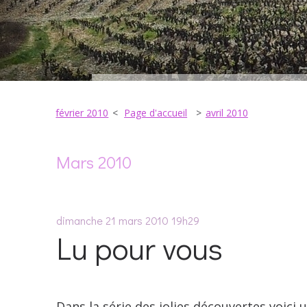
février 2010
Page d'accueil
avril 2010
Mars 2010
dimanche 21
mars 2010
19h29
Lu pour vous
Dans la série des jolies découvertes voici u