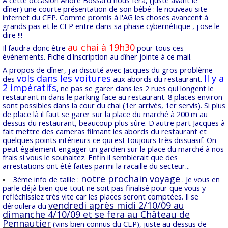
A cette occasion André Bossard nous fera, (juste avant le
dîner) une courte présentation de son bébé : le nouveau site
internet du CEP. Comme promis à l'AG les choses avancent à
grands pas et le CEP entre dans sa phase cybernétique , j'ose le
dire !!!
au chai à 19h30
Il faudra donc être
pour tous ces
évènements. Fiche d'inscription au dîner jointe à ce mail.
A propos de dîner, j'ai discuté avec Jacques du gros problème
vols dans les voitures
Il y a
des
aux abords du restaurant.
2 impératifs
, ne pas se garer dans les 2 rues qui longent le
restaurant ni dans le parking face au restaurant. 8 places environ
sont possibles dans la cour du chai (1er arrivés, 1er servis). Si plus
de place là il faut se garer sur la place du marché à 200 m au
dessus du restaurant, beaucoup plus sûre. D'autre part Jacques à
fait mettre des cameras filmant les abords du restaurant et
quelques points intérieurs ce qui est toujours très dissuasif. On
peut également engager un gardien sur la place du marché à nos
frais si vous le souhaitez. Enfin il semblerait que des
arrestations ont été faites parmi la racaille du secteur...
notre prochain voyage
3ème info de taille :
. Je vous en
parle déjà bien que tout ne soit pas finalisé pour que vous y
refléchissiez très vite car les places seront comptées. Il se
vendredi après midi 2/10/09 au
déroulera du
dimanche 4/10/09 et se fera au Château de
Pennautier
(vins bien connus du CEP), juste au dessus de