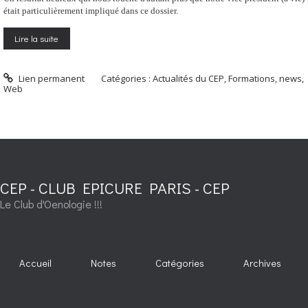
était particulièrement impliqué dans ce dossier.
Lire la suite
Lien permanent
Catégories :
Actualités du CEP
,
Formations
,
news
,
Web
CEP - CLUB EPICURE PARIS - CEP
Le Club d'Oenologie !!!
Accueil
Notes
Catégories
Archives